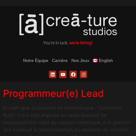
You're in luck,
we're hiring!
Notre Équipe
Carrière
Nos Jeux
English
Programmeur(e) Lead
En tant que Spécialiste en informatique / Technicien
Build, votre rôle englobe un large éventail de
responsabilités liées au support technique, à la gestion
des builds et à l’administration du système de contrôle