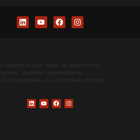
ion supérieure pour diriger un département
 Console”, vous êtes responsable du
 fixer des repères et à coordonner et diriger