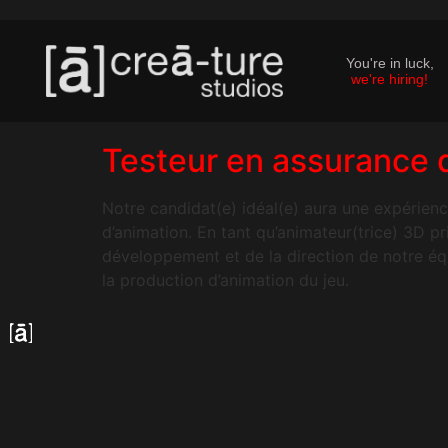
You're in luck,
we're hiring!
Testeur en assurance q
Notre candidat(e) idéal(e) aura une expérienc
d’animation. En tant qu’animateur(trice) 3D 
développement et de la direction de notre équi
la production d’animation du jeu.