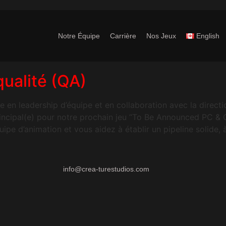
Notre Équipe
Carrière
Nos Jeux
English
ualité (QA)
e en leadership d’équipe et en collaboration avec la direct
principal(e) pour notre prochain jeu “To Be Announced PC &
pe d’animation et vous aidez à établir un pipeline solide, à
info@crea-turestudios.com