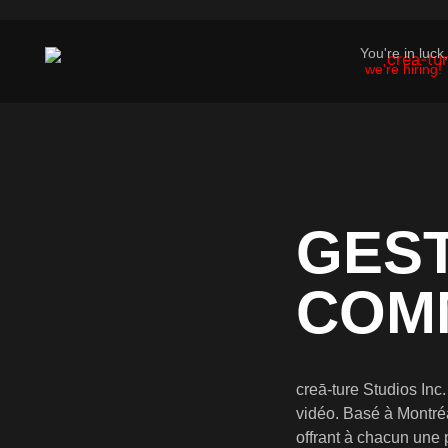
You're in luck,
we're hiring!
GEST
COM
creā-ture Studios Inc
vidéo. Basé à Montré
offrant à chacun une 