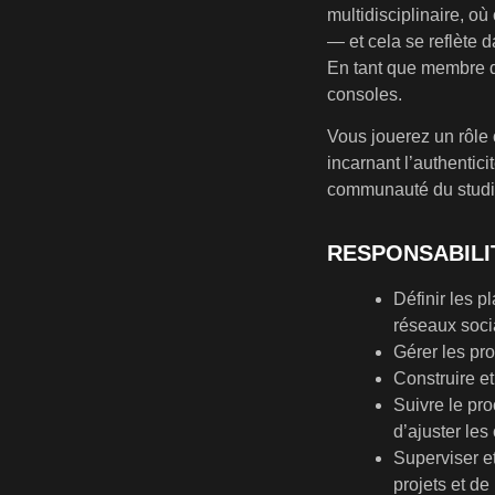
multidisciplinaire, o
— et cela se reflète 
En tant que membre du
consoles.
Vous jouerez un rôle c
incarnant l’authentic
communauté du studio 
RESPONSABILI
Définir les p
réseaux soc
Gérer les pro
Construire e
Suivre le pr
d’ajuster le
Superviser e
projets et d