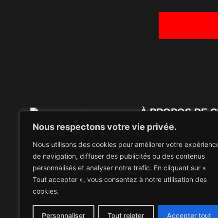
À PROPOS DE C
Nous respectons votre vie privée.
creā-ture Studios In
Nous utilisons des cookies pour améliorer votre expérienc
Canada, entièrement e
de navigation, diffuser des publicités ou des contenus
de l’industrie et de 
personnalisés et analyser notre trafic. En cliquant sur «
Tout accepter », vous consentez à notre utilisation des
et s’épanouir à tous l
cookies.
permettant à tous et 
nos jeux !
Personnaliser
Tout rejeter
Accepter tout