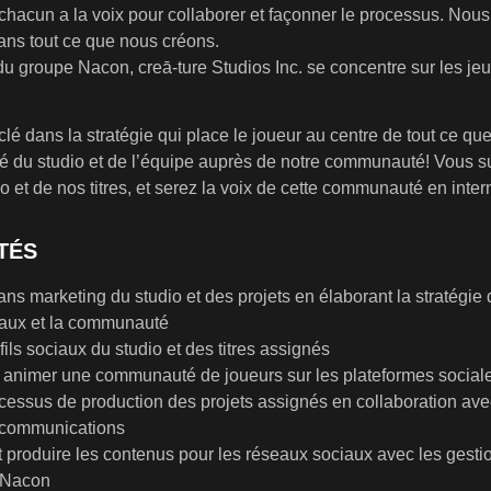
ù chacun a la voix pour collaborer et façonner le processus. No
dans tout ce que nous créons.
 groupe Nacon, creā-ture Studios Inc. se concentre sur les jeu
lé dans la stratégie qui place le joueur au centre de tout ce que
ité du studio et de l’équipe auprès de notre communauté! Vous s
et de nos titres, et serez la voix de cette communauté en inter
TÉS
lans marketing du studio et des projets en élaborant la stratégi
iaux et la communauté
fils sociaux du studio et des titres assignés
t animer une communauté de joueurs sur les plateformes social
ocessus de production des projets assignés en collaboration ave
s communications
t produire les contenus pour les réseaux sociaux avec les ges
e Nacon