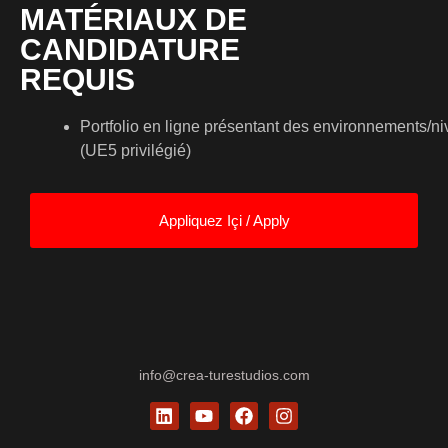
MATÉRIAUX DE
CANDIDATURE
REQUIS
Portfolio
en
ligne
présentant
des
environnements
/
ni
(UE5
privilégié
)
Appliquez Içi / Apply
info@crea-turestudios.com