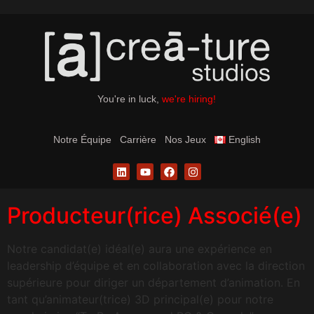
You're in luck,
we're hiring!
Notre Équipe
Carrière
Nos Jeux
English
Producteur(rice) Associé(e)
Notre candidat(e) idéal(e) aura une expérience en
leadership d’équipe et en collaboration avec la direction
supérieure pour diriger un département d’animation. En
tant qu’animateur(trice) 3D principal(e) pour notre