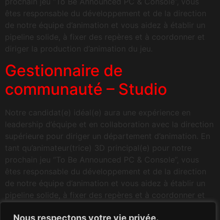
prochain jeu “To Be Announced PC & Console”, vous
êtes responsable du développement et de la direction
de notre équipe d’animation et vous aidez à établir un
pipeline solide, à fixer des repères et à coordonner et
diriger la production d’animation du jeu.
Gestionnaire de
communauté – Studio
Notre candidat(e) idéal(e) aura une expérience en
leadership d’équipe et en collaboration avec la direction
supérieure pour diriger un département d’animation. En
tant qu’animateur(trice) 3D principal(e) pour notre
prochain jeu “To Be Announced PC & Console”, vous
êtes responsable du développement et de la direction
de notre équipe d’animation et vous aidez à établir un
pipeline solide, à fixer des repères et à coordonner et
diriger la production d’animation du jeu.
Nous respectons votre vie privée.