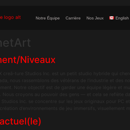
Notre Équipe
Carrière
Nos Jeux
English
netArt
ment/Niveaux
ture Studios Inc. est un petit studio hybride qui cherch
da, nous rassemblons des vétérans de l’industrie et des no
ent. Notre objectif est de garder une équipe légère et mult
s. Nous croyons au pouvoir des gens — et cela se reflète d
Studios Inc. se concentre sur les jeux originaux pour PC 
 création d’environnements de jeu immersifs, visuellement m
actuel(le)