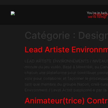
You're in luck,
we're hiring!
Catégorie :
Desig
Lead Artiste Environn
LEAD ARTISTE ENVIRONNEMENTS / NIVEAUX creā-
monde du jeu vidéo. Basé à Montréal, au Cana
chacun une plateforme pour contribuer pleinem
voix pour collaborer et façonner le processu
tant que membre du groupe Nacon, creā-ture 
Environment / Level Artist passionné·e par la
Animateur(trice) Contr