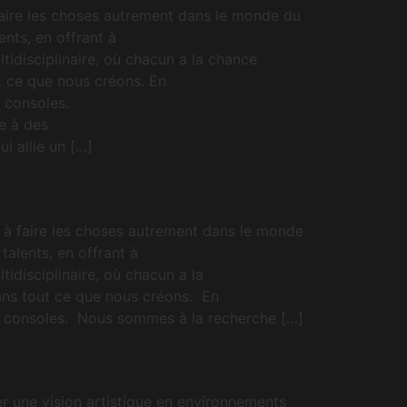
aire les choses autrement dans le monde du
nts, en offrant à
tidisciplinaire, où chacun a la chance
t ce que nous créons. En
t consoles.
e à des
i allie un […]
 à faire les choses autrement dans le monde
alents, en offrant à
idisciplinaire, où chacun a la
ans tout ce que nous créons. En
et consoles. Nous sommes à la recherche […]
er une vision artistique en environnements