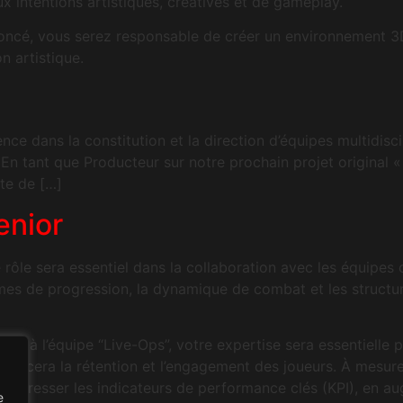
 intentions artistiques, créatives et de gameplay.
noncé, vous serez responsable de créer un environnement 3D 
n artistique.
nce dans la constitution et la direction d’équipes multidisci
. En tant que Producteur sur notre prochain projet original
ute de […]
nior​
rôle sera essentiel dans la collaboration avec les équipes
tèmes de progression, la dynamique de combat et les structu
ant à l’équipe “Live-Ops”, votre expertise sera essentielle 
renforcera la rétention et l’engagement des joueurs. À mesur
 progresser les indicateurs de performance clés (KPI), en a
e