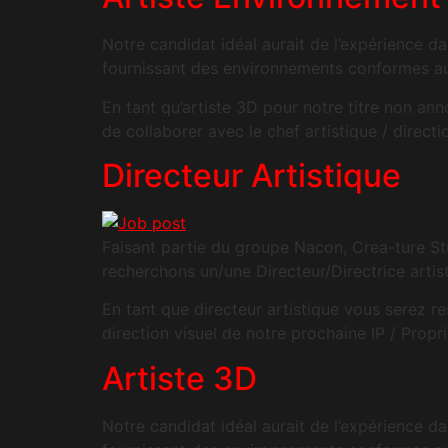
Notre candidat idéal aurait de l’expérience d
fournissant des environnements conformes aux
En tant qu’artiste 3D pour notre titre non an
de collaborer avec le chef artistique / directio
Directeur Artistique
Faisant partie du groupe Nacon, Crea-ture Stu
recherchons un/une Directeur/Directrice artist
En tant que directeur artistique vous serez re
direction visuel de notre prochaine IP / Propri
Artiste 3D
Notre candidat idéal aurait de l’expérience d