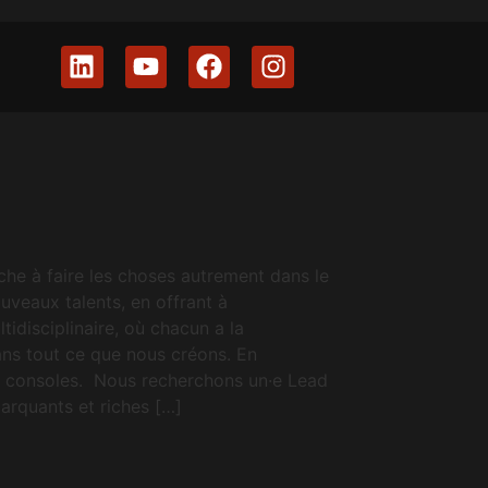
e à faire les choses autrement dans le
uveaux talents, en offrant à
idisciplinaire, où chacun a la
ans tout ce que nous créons. En
et consoles. Nous recherchons un·e Lead
arquants et riches […]