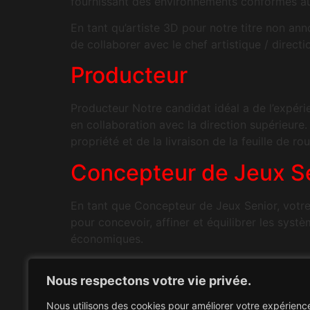
fournissant des environnements conformes aux
En tant qu’artiste 3D pour notre titre non an
de collaborer avec le chef artistique / directio
Producteur
Producteur Notre candidat idéal a de l’expérie
en collaboration avec la direction supérieure
propriété et de la livraison de la feuille de ro
Concepteur de Jeux Se
En tant que Concepteur de Jeux Senior, votre 
pour concevoir, affiner et équilibrer les sys
économiques.
Au sein de l’équipe de développement, s’étend
Nous respectons votre vie privée.
d’améliorer l’expérience des joueurs, ce qui 
vos contributions seront cruciales pour faire
Nous utilisons des cookies pour améliorer votre expérienc